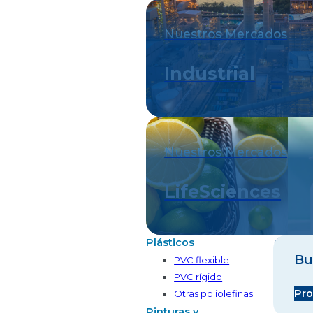
Nuestros Mercados
Industrial
Nuestros Mercados
LifeSciences
Plásticos
Bu
PVC flexible
PVC rígido
Pro
Otras poliolefinas
Pinturas y