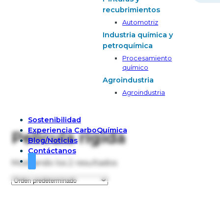
recubrimientos
Automotriz
Industria química y
petroquímica
Procesamiento
químico
Agroindustria
Agroindustria
Sostenibilidad
Experiencia CarboQuímica
Película rígida
Blog/Noticias
Contáctanos
Mostrando los 2 resultados