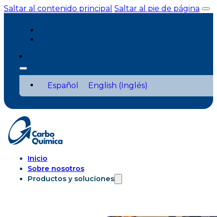
Saltar al contenido principal
Saltar al pie de página
Español
English
(
Inglés
)
Inicio
Sobre nosotros
Productos y soluciones