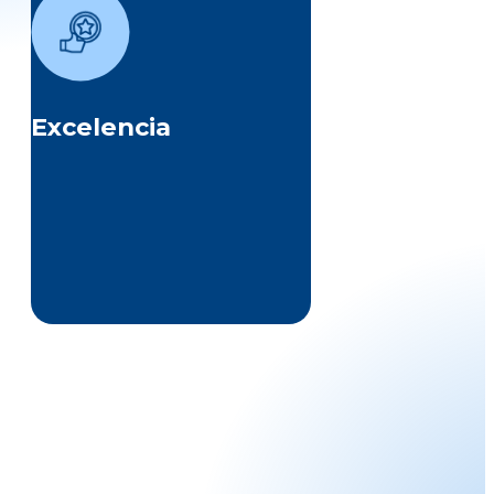
Ejecutamos cada tarea con
compromiso, calidad y
oportunidad, generando valor
y confianza en nuestros grupos
de interés, y superando sus
expectativas al dar siempre lo
Excelencia
mejor de nosotros.