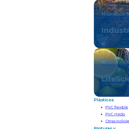
Nuestros 
Industr
Nuestros 
LifeSc
Plásticos
PVC flexible
PVC rígido
Otras poliole
Pinturas y