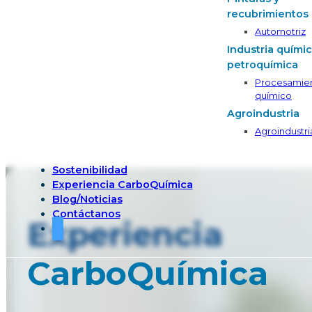
recubrimientos
Automotriz
Industria químic
petroquímica
Procesamie
químico
Agroindustria
Agroindustri
Sostenibilidad
Experiencia CarboQuímica
Blog/Noticias
Contáctanos
Experiencia
CarboQuímica