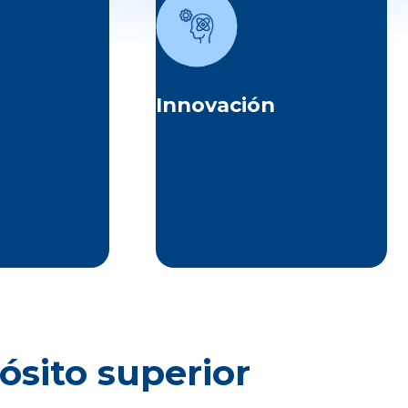
espeto,
Nos esforzamos cada día por
nestidad y
encontrar nuevas y mejores
iendo como
formas de hacer las cosas,
cuidado y la
desafiando paradigmas y co-
tra empresa
creando soluciones que
no.
generen resultados sostenibles
Innovación
y de alto impacto.
ósito superior