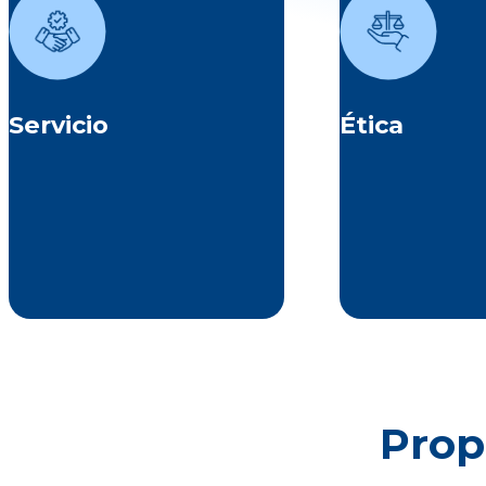
Asumimos con actitud y
Actuamos con r
disposición el compromiso de
transparencia, ho
servir a los demás, brindando
coherencia, asum
nuestra ayuda de manera
deber colectivo el 
proactiva para atender de
protección de nues
orma oportuna sus intereses y
y su entor
Servicio
Ética
necesidades.
Prop