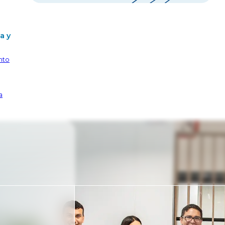
a y
nto
a