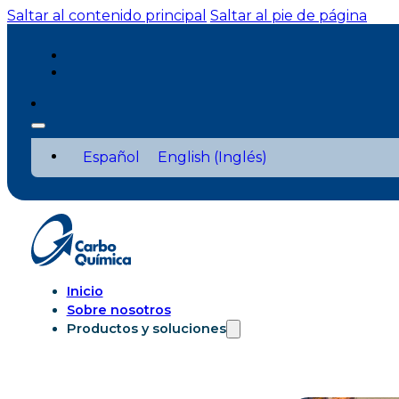
Saltar al contenido principal
Saltar al pie de página
Español
English
(
Inglés
)
Inicio
Sobre nosotros
Productos y soluciones