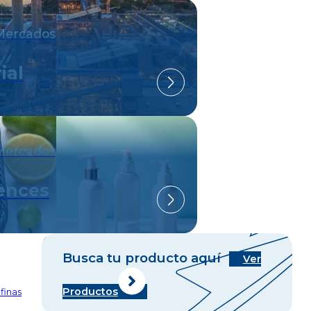
Mercados
ial
Mercados
iences
Busca tu producto aquí
Ver
Productos
finas