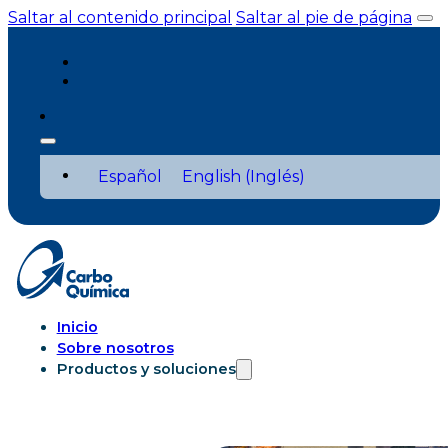
Saltar al contenido principal
Saltar al pie de página
Español
English
(
Inglés
)
Inicio
Sobre nosotros
Productos y soluciones