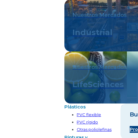
Nuestros Mercados
Industrial
Nuestros Mercados
LifeSciences
Plásticos
Bu
PVC flexible
PVC rígido
Pro
Otras poliolefinas
Pinturas y