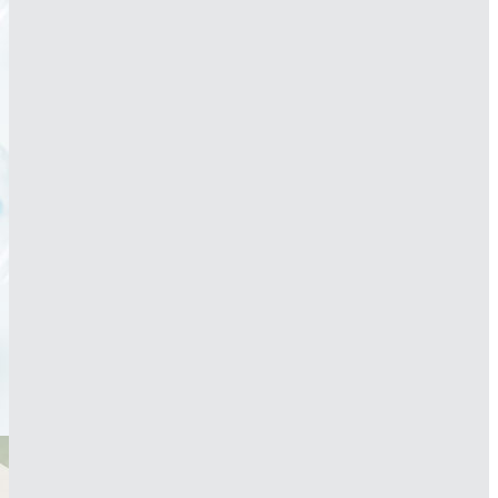
Conoce
nuestro
portafolio en PVC
Saber más