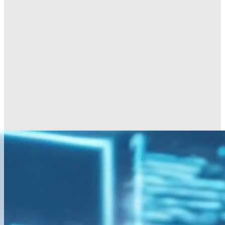
Más de
70 años
transformando ideas
en solucione innovadoras y sostenibles par
la industria
Saber más