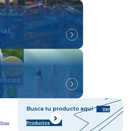
Mercados
ial
Mercados
iences
Busca tu producto aquí
Ver
Productos
finas