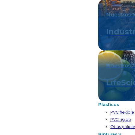
Nuestros 
Industr
Nuestros 
LifeSc
Plásticos
PVC flexible
PVC rígido
Otras poliole
Pinturas y