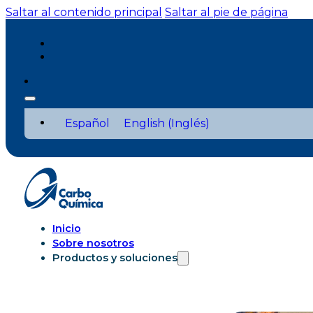
Saltar al contenido principal
Saltar al pie de página
Español
English
(
Inglés
)
Inicio
Sobre nosotros
Productos y soluciones