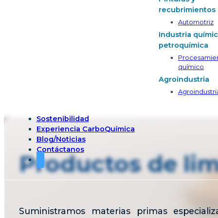
recubrimientos
Automotriz
Industria químic
petroquímica
Procesamie
químico
Agroindustria
Agroindustri
Sostenibilidad
Experiencia CarboQuímica
Blog/Noticias
Contáctanos
Productos de li
Suministramos materias primas especiali