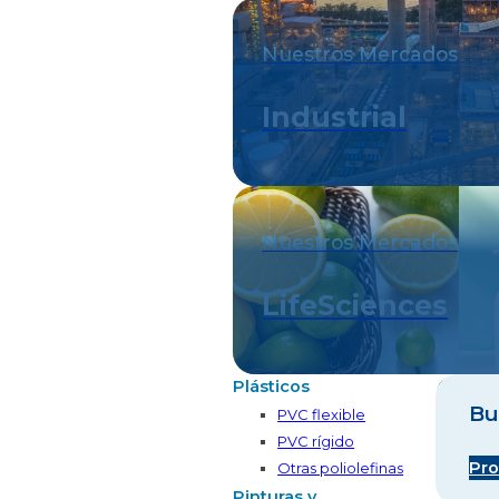
Nuestros Mercados
Industrial
Nuestros Mercados
LifeSciences
Plásticos
Bu
PVC flexible
PVC rígido
Pro
Otras poliolefinas
Pinturas y