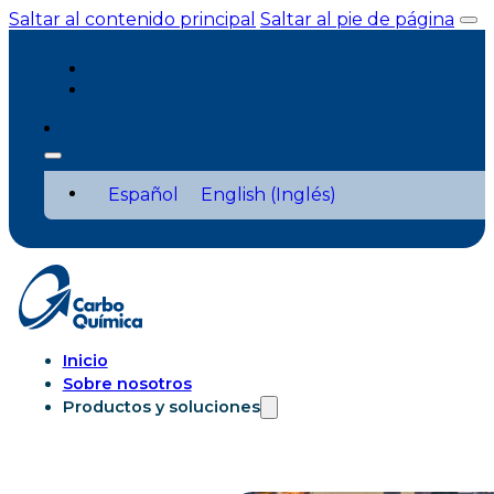
Saltar al contenido principal
Saltar al pie de página
Español
English
(
Inglés
)
Inicio
Sobre nosotros
Productos y soluciones