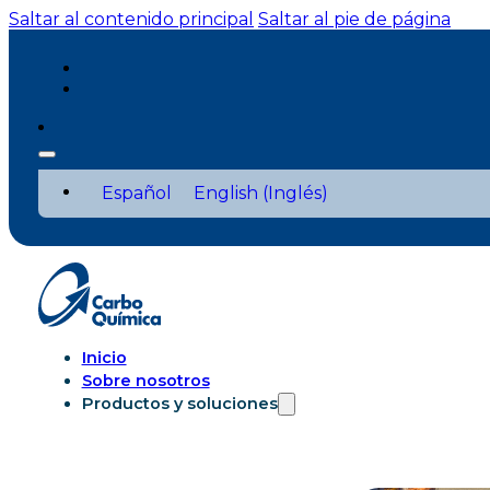
Saltar al contenido principal
Saltar al pie de página
Español
English
(
Inglés
)
Inicio
Sobre nosotros
Productos y soluciones