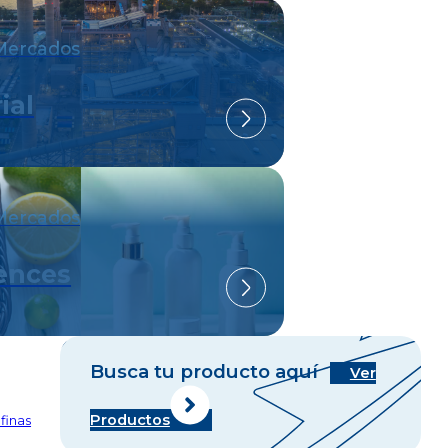
Mercados
ial
Mercados
iences
Busca tu producto aquí
Ver
Productos
finas