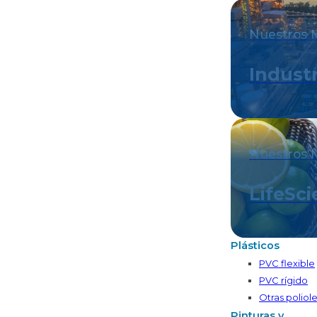
Nuestros 
Industr
Nuestros 
LifeSc
Plásticos
PVC flexible
PVC rígido
Otras poliole
Pinturas y