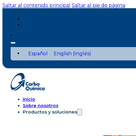
Saltar al contenido principal
Saltar al pie de página
Español
English
(
Inglés
)
Inicio
Sobre nosotros
Productos y soluciones