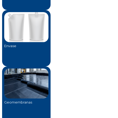
Envase
Geomembranas