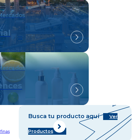
Mercados
ial
Mercados
iences
Busca tu producto aquí
Ver
Productos
finas