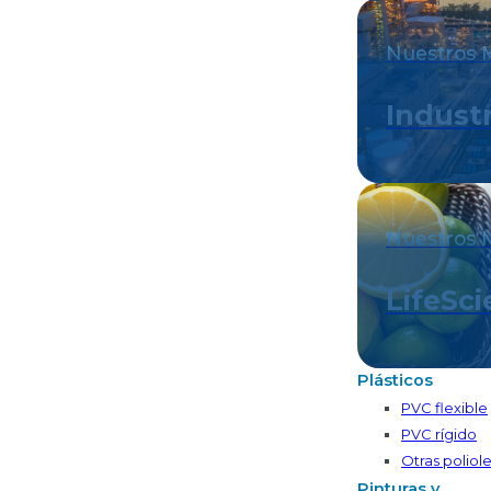
Nuestros 
Industr
Nuestros 
LifeSc
Plásticos
PVC flexible
PVC rígido
Otras poliole
Pinturas y