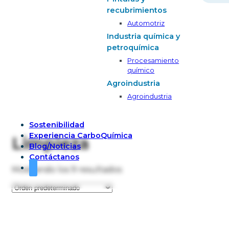
recubrimientos
Automotriz
Industria química y
petroquímica
Procesamiento
químico
Agroindustria
Agroindustria
Sostenibilidad
Experiencia CarboQuímica
Limpieza
Blog/Noticias
Contáctanos
Mostrando los 9 resultados