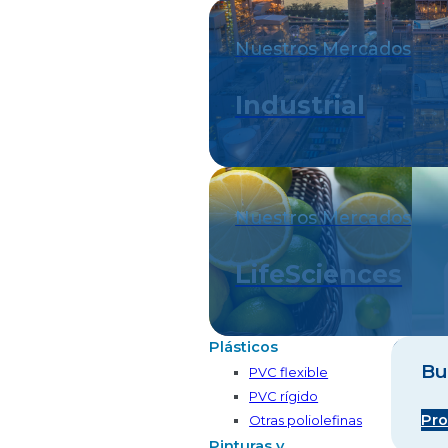
Nuestros Mercados
Industrial
Nuestros Mercados
LifeSciences
Plásticos
Bu
PVC flexible
PVC rígido
Pro
Otras poliolefinas
Pinturas y