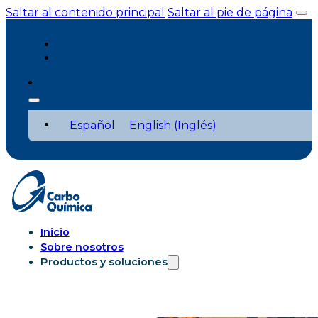
Saltar al contenido principal
Saltar al pie de página
Español
English
(
Inglés
)
Inicio
Sobre nosotros
Productos y soluciones