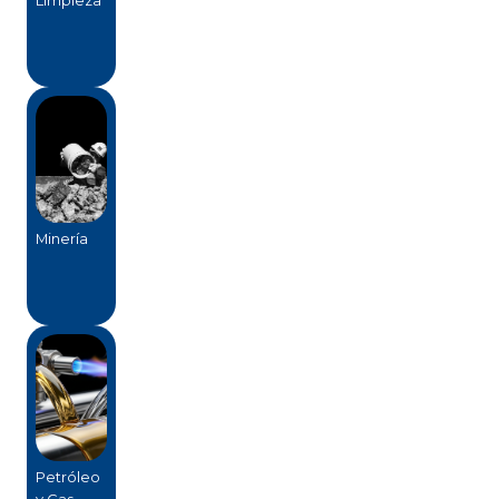
Minería
Petróleo
y Gas