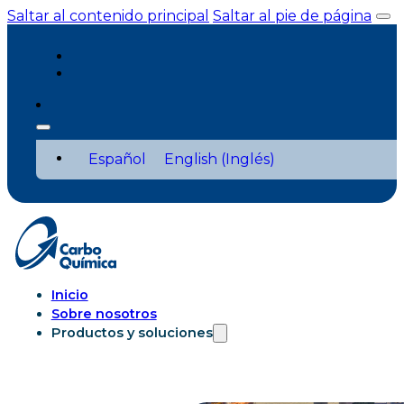
Saltar al contenido principal
Saltar al pie de página
Español
English
(
Inglés
)
Inicio
Sobre nosotros
Productos y soluciones