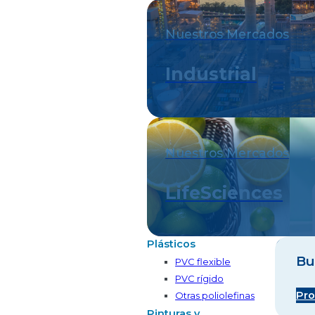
Nuestros Mercados
Industrial
Nuestros Mercados
LifeSciences
Plásticos
Bu
PVC flexible
PVC rígido
Pro
Otras poliolefinas
Pinturas y