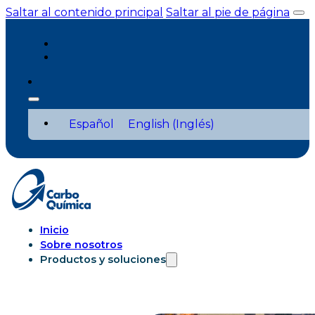
Saltar al contenido principal
Saltar al pie de página
Español
English
(
Inglés
)
Inicio
Sobre nosotros
Productos y soluciones