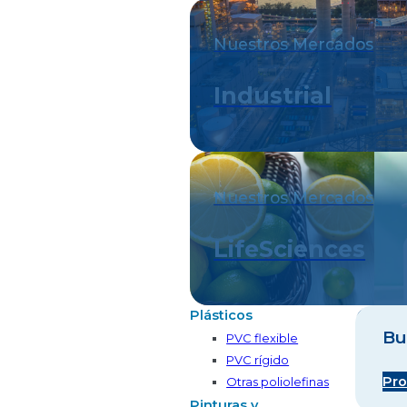
Nuestros Mercados
Industrial
Nuestros Mercados
LifeSciences
Plásticos
Bu
PVC flexible
PVC rígido
Pro
Otras poliolefinas
Pinturas y