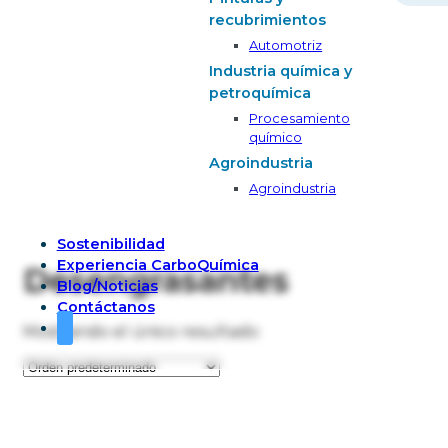
recubrimientos
Automotriz
Industria química y
petroquímica
Procesamiento
químico
Agroindustria
Agroindustria
Sostenibilidad
Experiencia CarboQuímica
Desengrasantes
Blog/Noticias
Contáctanos
Mostrando el único resultado