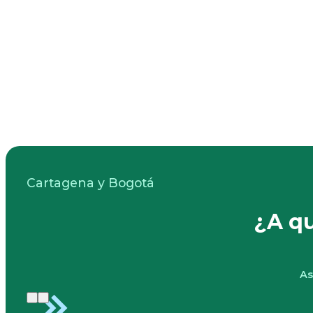
Cartagena y Bogotá
¿A q
As