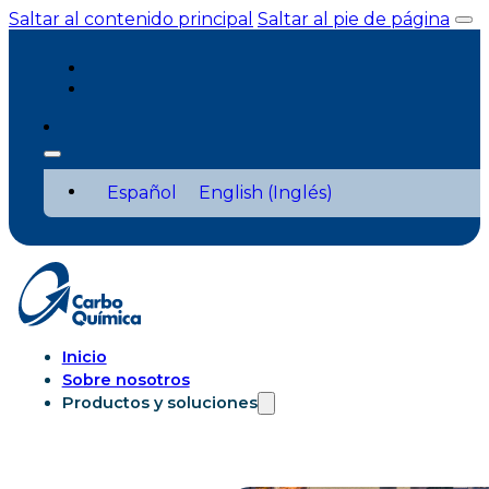
Saltar al contenido principal
Saltar al pie de página
Español
English
(
Inglés
)
Inicio
Sobre nosotros
Productos y soluciones