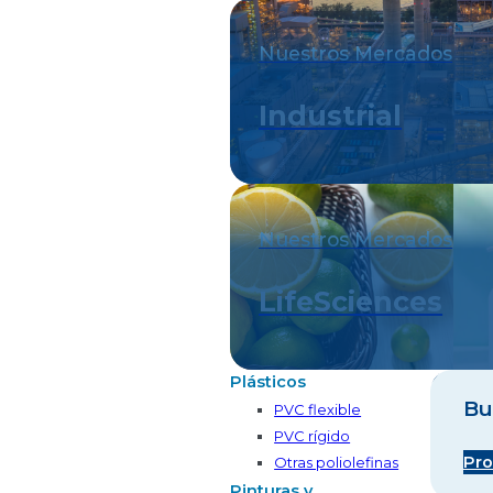
Nuestros Mercados
Industrial
Nuestros Mercados
LifeSciences
Plásticos
Bu
PVC flexible
PVC rígido
Pro
Otras poliolefinas
Pinturas y