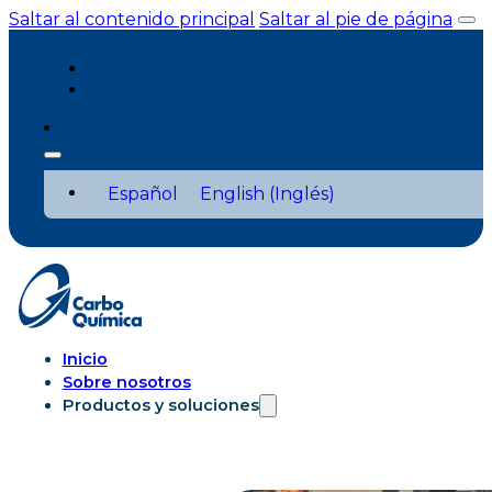
Saltar al contenido principal
Saltar al pie de página
Español
English
(
Inglés
)
Inicio
Sobre nosotros
Productos y soluciones