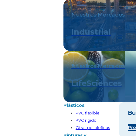
Nuestros Mercados
Industrial
Nuestros Mercados
LifeSciences
Plásticos
Bu
PVC flexible
PVC rígido
Pro
Otras poliolefinas
Pinturas y