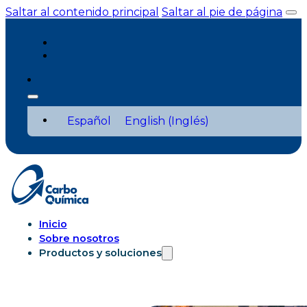
Saltar al contenido principal
Saltar al pie de página
Español
English
(
Inglés
)
Inicio
Sobre nosotros
Productos y soluciones