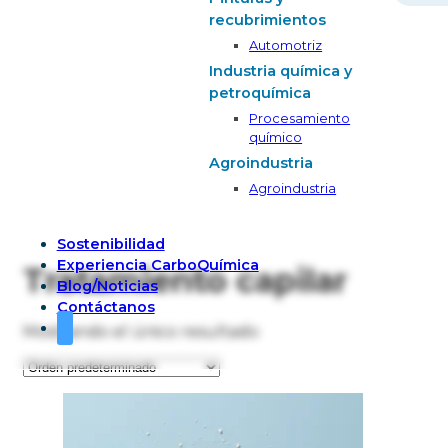
recubrimientos
Automotriz
Industria química y
petroquímica
Procesamiento
químico
Agroindustria
Agroindustria
Sostenibilidad
Experiencia CarboQuímica
Tratamiento capilar
Blog/Noticias
Contáctanos
Mostrando el único resultado