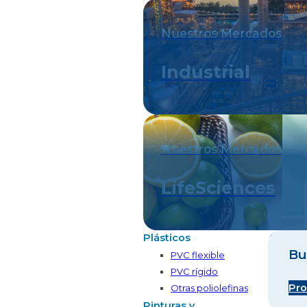
Nuestros Mercados
Industrial
Nuestros Mercados
LifeSciences
Plásticos
Bu
PVC flexible
PVC rígido
Pro
Otras poliolefinas
Pinturas y