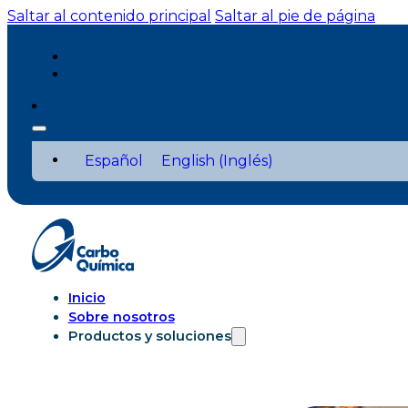
Saltar al contenido principal
Saltar al pie de página
Español
English
(
Inglés
)
Inicio
Sobre nosotros
Productos y soluciones