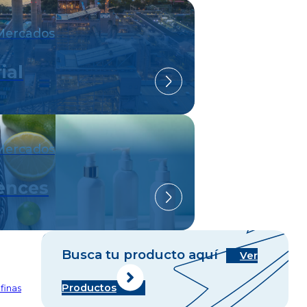
Mercados
ial
Mercados
iences
Busca tu producto aquí
Ver
Productos
finas