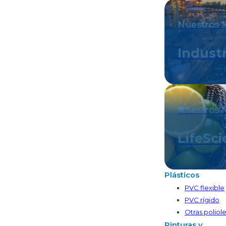
Nuestros 
Industr
Nuestros 
LifeSc
Plásticos
PVC flexible
PVC rígido
Otras poliole
Pinturas y