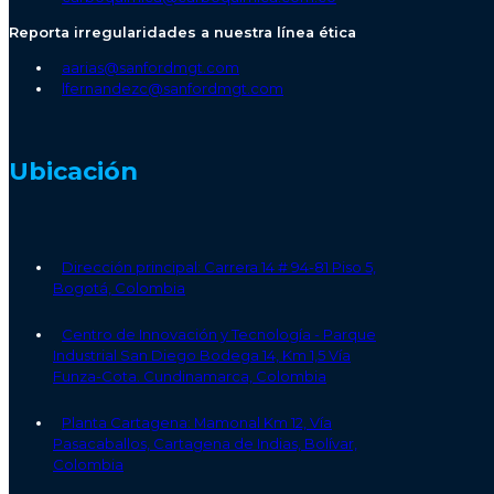
Reporta irregularidades a nuestra línea ética
aarias@sanfordmgt.com
lfernandezc@sanfordmgt.com
Ubicación
Dirección principal: Carrera 14 # 94-81 Piso 5,
Bogotá, Colombia
Centro de Innovación y Tecnología - Parque
Industrial San Diego Bodega 14, Km 1,5 Vía
Funza-Cota. Cundinamarca, Colombia
Planta Cartagena: Mamonal Km 12, Vía
Pasacaballos, Cartagena de Indias, Bolívar,
Colombia