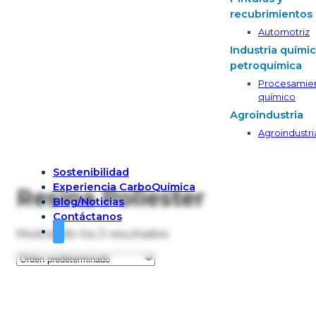
recubrimientos
Automotriz
Industria químic
petroquímica
Procesamie
químico
Agroindustria
Agroindustri
Sostenibilidad
Experiencia CarboQuímica
Resina Poliester
Blog/Noticias
Contáctanos
Mostrando los 3 resultados