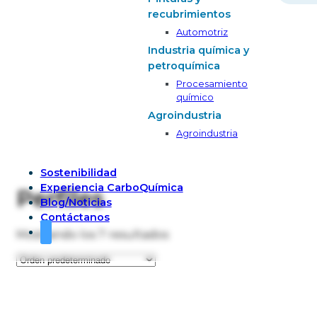
recubrimientos
Automotriz
Industria química y
petroquímica
Procesamiento
químico
Agroindustria
Agroindustria
Sostenibilidad
Experiencia CarboQuímica
Perfiles
Blog/Noticias
Contáctanos
Mostrando los 7 resultados