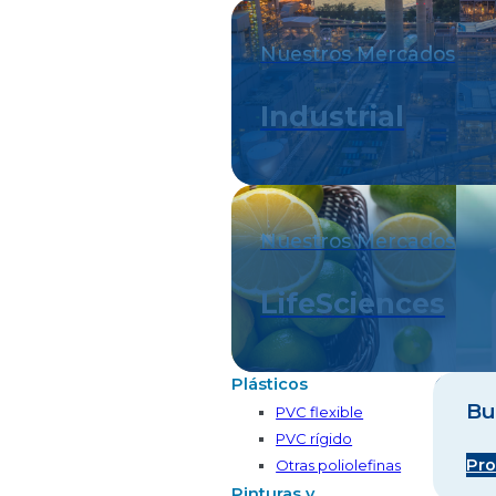
Nuestros Mercados
Industrial
Nuestros Mercados
LifeSciences
Plásticos
Bu
PVC flexible
PVC rígido
Pro
Otras poliolefinas
Pinturas y