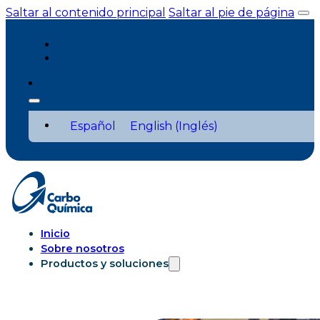
Saltar al contenido principal
Saltar al pie de página
Español
English
(
Inglés
)
Inicio
Sobre nosotros
Productos y soluciones