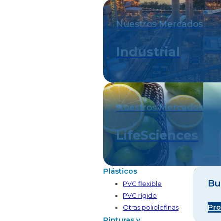
Nuestros Mercados
Industrial
Nuestros Mercados
LifeSciences
Plásticos
Bu
PVC flexible
PVC rígido
Pro
Otras poliolefinas
Pinturas y