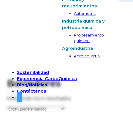
recubrimientos
Automotriz
Industria química y
petroquímica
Procesamiento
químico
Agroindustria
Agroindustria
Sostenibilidad
Experiencia CarboQuímica
Borradores
Blog/Noticias
Contáctanos
Mostrando los 4 resultados