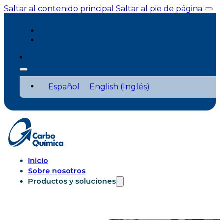
Saltar al contenido principal
Saltar al pie de página
Español
English
(
Inglés
)
Inicio
Sobre nosotros
Productos y soluciones