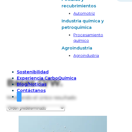
recubrimientos
Automotriz
Industria química y
petroquímica
Procesamiento
químico
Agroindustria
Agroindustria
Sostenibilidad
Experiencia CarboQuímica
Bases O/W.
Blog/Noticias
Contáctanos
Mostrando el único resultado