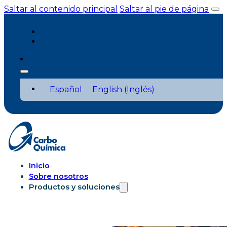
Saltar al contenido principal
Saltar al pie de página
Español
English
(
Inglés
)
Inicio
Sobre nosotros
Productos y soluciones