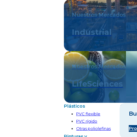
Nuestros Mercados
Industrial
Nuestros Mercados
LifeSciences
Plásticos
Bu
PVC flexible
PVC rígido
Pro
Otras poliolefinas
Pinturas y